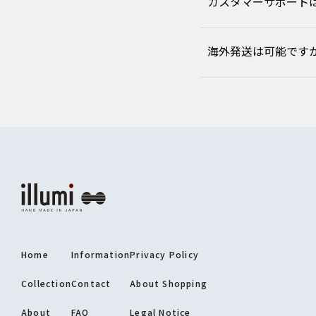
カスタマーサポート
Instagram
info@illumi.com
海外発送は可能です
Home
Information
Privacy Policy
Collection
Contact
About Shopping
About
FAQ
Legal Notice