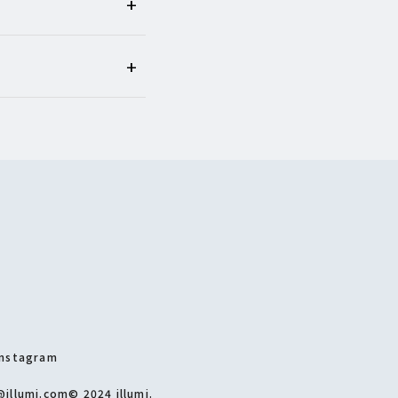
Instagram
@illumi.com
©
2024 illumi.