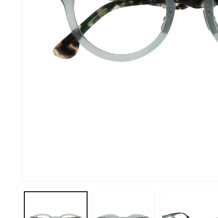
Home
Collection
About
Information
FAQ
モ
ー
ダ
Contact
ル
で