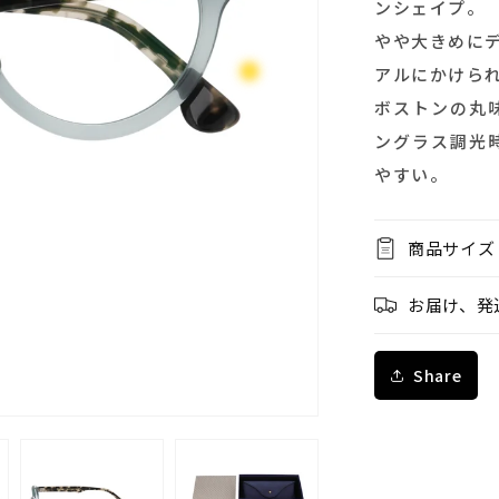
ンシェイプ。
リ
ー
やや大きめに
ン）
アルにかけら
の
ボストンの丸
数
ングラス調光
量
やすい。
を
減
ら
商品サイズ
す
お届け、発
Share