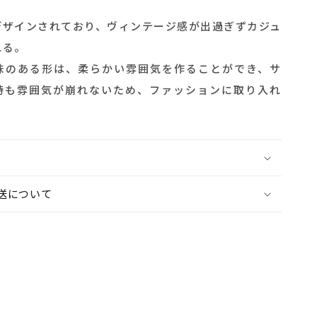
リ
ー
デザインされており、ヴィンテージ感が出過ぎずカジュ
ン）
れる。
の
味のある形は、柔らかい雰囲気を作ることができ、サ
数
時も雰囲気が崩れないため、ファッションに取り入れ
量
を
増
や
す
送について