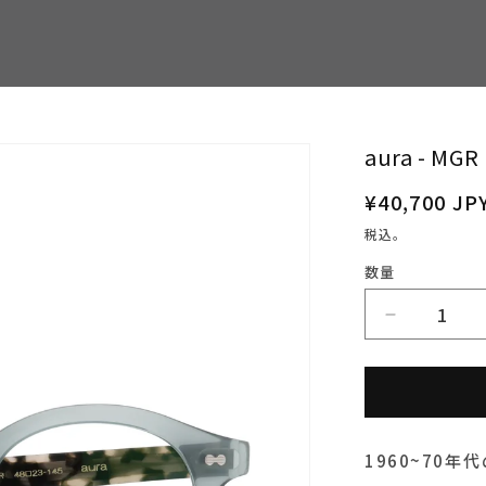
aura - 
通
¥40,700 JP
常
税込。
価
数量
格
aura
-
MGR（ミ
ン
ト
1960~70
グ