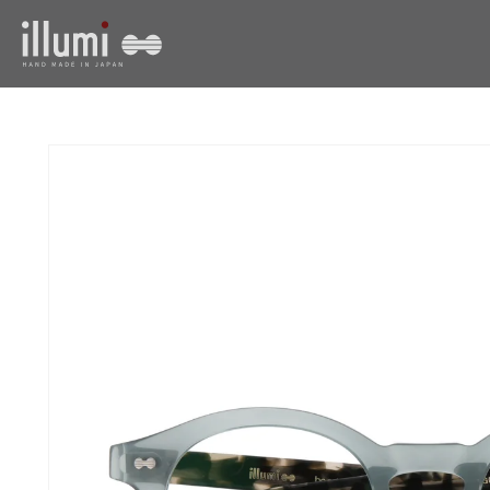
コンテ
ンツに
進む
商品情
報にス
キップ