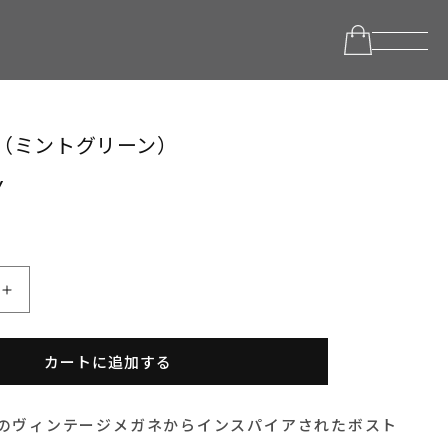
MGR（ミントグリーン）
Y
aura
-
MGR（ミ
カートに追加する
ン
ト
年代のヴィンテージメガネからインスパイアされたボスト
グ