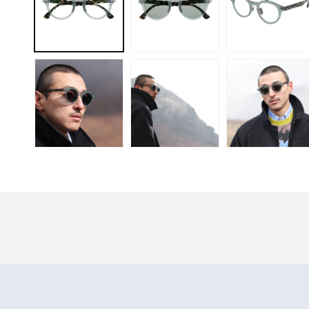
メ
デ
ィ
ア
(1)
個人情報保護方針
当ショップでのお買い物につ
を
開
く
Instagram
info@illumi.com